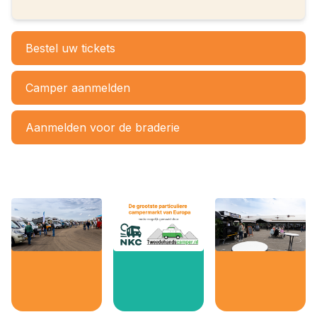
Bestel uw tickets
Camper aanmelden
Aanmelden voor de braderie